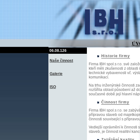
ÚV
06.08.126
Historie firmy
Naše činnost
Firma IBH spol.s r.o. své zalo
kteří měli zkušenosti z oblasti
technické vybavenosti vč. výst
Galerie
komunikací.
Na trhu inženýrské činnosti za
ISO
rozšířila oblast působení až d
současné době její hlavní nápl
Činnost firmy
Firma IBH spol.s r.o. se zabý
přípravou staveb od majetkopr
činnosti související s přípravo
Vedlejší oprávnění k činnosti 
staveb, je činnost realitní kan
Zajištění kvality