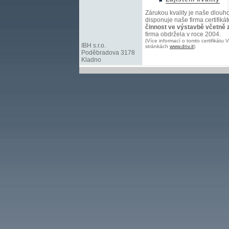
Zárukou kvality je naše dlouh
disponuje naše firma certifik
činnost ve výstavbě včetně z
firma obdržela v roce 2004.
(Více informací o tomto certifikátu
IBH s.r.o.
stránkách
www.dnv.it
)
Poděbradova 3178
Kladno