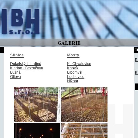
GALERIE
1
Silnice
Mosty
R
Dukelských hrdinů
Kl. Chvalovice
Kladno - Bezručova
Knovíz
Lužná
Libomyšl
K
Ottova
Lochovice
Nižbor