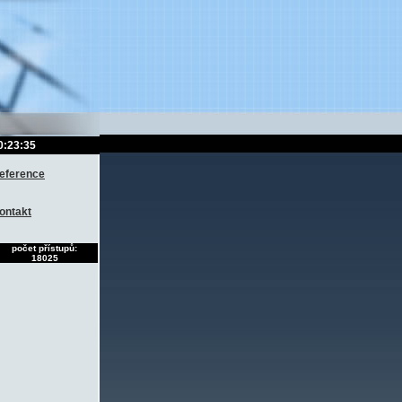
0:23:35
eference
ontakt
počet přístupů:
18025