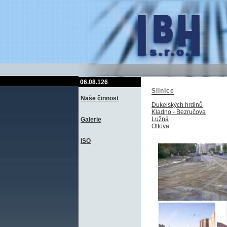
06.08.126
Silnice
Naše činnost
Dukelských hrdinů
Kladno - Bezručova
Lužná
Galerie
Ottova
ISO