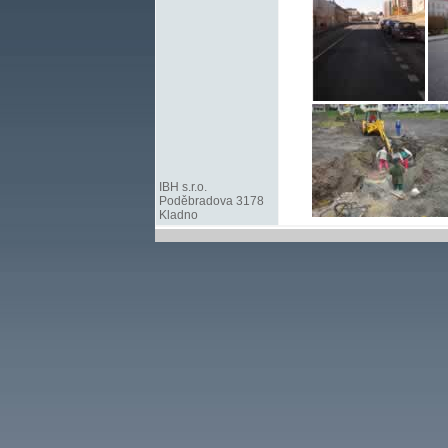
IBH s.r.o.
Poděbradova 3178
Kladno