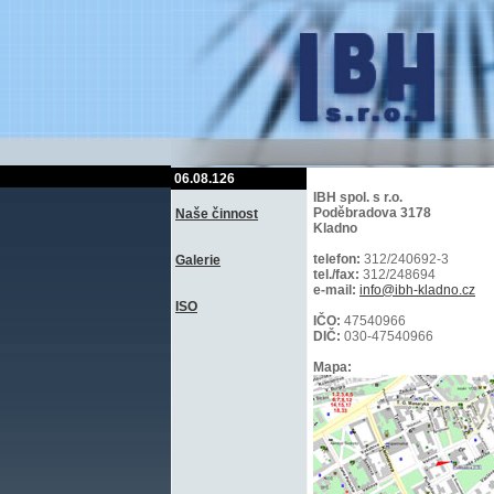
06.08.126
IBH spol. s r.o.
Poděbradova 3178
Naše činnost
Kladno
telefon:
312/240692-3
Galerie
tel./fax:
312/248694
e-mail:
info@ibh-kladno.cz
ISO
IČO:
47540966
DIČ:
030-47540966
Mapa: