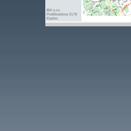
IBH s.r.o.
Poděbradova 3178
Kladno